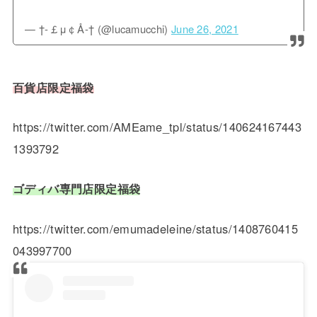
— †-￡μ￠Å-† (@lucamucchi)
June 26, 2021
百貨店限定福袋
https://twitter.com/AMEame_tpl/status/140624167443
1393792
ゴディバ専門店限定福袋
https://twitter.com/emumadeleine/status/1408760415
043997700