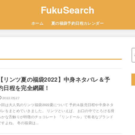
FukuSearch
ホーム
夏の福袋予約日程カレンダー
【リンツ夏の福袋2022】中身ネタバレ＆予
約日程を完全網羅！
2022.05.27
今回は大人気のリンツ福袋2022夏について 予約＆販売日程や中身ネタ
バレをまとめていきました。 リンツといえば、 お口の中でとろける滑
らかな舌触りが特徴のチョコレート 『リンドール』で有名なブランド
ですよね。 冬の福袋は...