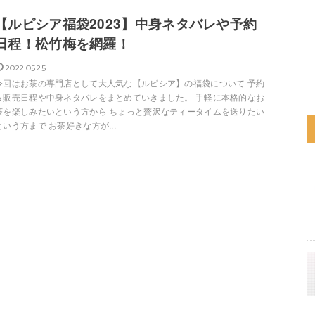
【ルピシア福袋2023】中身ネタバレや予約
日程！松竹梅を網羅！
2022.05.25
今回はお茶の専門店として大人気な【ルピシア】の福袋について 予約
＆販売日程や中身ネタバレをまとめていきました。 手軽に本格的なお
茶を楽しみたいという方から ちょっと贅沢なティータイムを送りたい
という方まで お茶好きな方が...