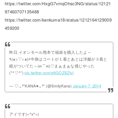
https://twitter.com/HxgG7vmqOhsc3NG/status/12121
97460707135488
https://twitter.com/kenkuma18/status/1212164129009
459200
昨日.イオンモール熊本で福袋を購入したよ～
٩(๑>▽<๑)۶中身はコートが１着とあとは洋服が３着と
鏡がついてた～(๓´˘`๓)♡まぁまぁな感じやった
(*^▽^*)
pic.twitter.com/g6GOZ8ZIvI
— ♡.｡º*KANA♥.｡º* (@SmilyKana)
January 7, 2014
アイです(=^x^=)