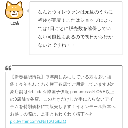
なんとヴィレヴァンは元旦のうちに
福袋が完売！これはショップによっ
ては1日ごとに販売数を確保してい
ない可能性もあるので初日から行か
ないとですね・・
【新春福袋情報】毎年楽しみにしている方も多い福
袋！今年もわくわく横丁各店でご用意しています♪対
象店舗は☆Linda☆韓国子供服 gameness☆LOVE以上
の3店舗☆各店、このときだけしか手に入らないアイ
テムを特別価格にて販売します！イオンモール熊本へ
お越しの際は、是非ともわくわく横丁へ♪
pic.twitter.com/sNsTzUGkZQ